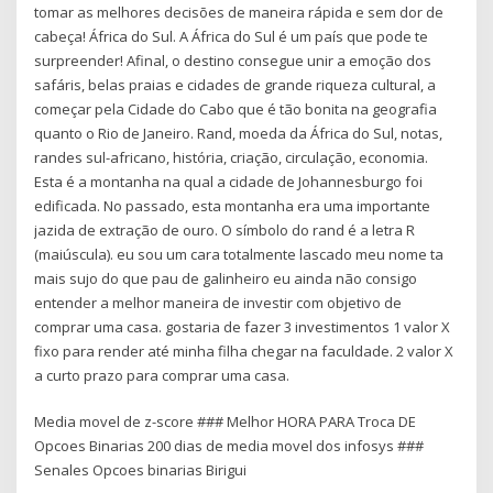
tomar as melhores decisões de maneira rápida e sem dor de
cabeça! África do Sul. A África do Sul é um país que pode te
surpreender! Afinal, o destino consegue unir a emoção dos
safáris, belas praias e cidades de grande riqueza cultural, a
começar pela Cidade do Cabo que é tão bonita na geografia
quanto o Rio de Janeiro. Rand, moeda da África do Sul, notas,
randes sul-africano, história, criação, circulação, economia.
Esta é a montanha na qual a cidade de Johannesburgo foi
edificada. No passado, esta montanha era uma importante
jazida de extração de ouro. O símbolo do rand é a letra R
(maiúscula). eu sou um cara totalmente lascado meu nome ta
mais sujo do que pau de galinheiro eu ainda não consigo
entender a melhor maneira de investir com objetivo de
comprar uma casa. gostaria de fazer 3 investimentos 1 valor X
fixo para render até minha filha chegar na faculdade. 2 valor X
a curto prazo para comprar uma casa.
Media movel de z-score ### Melhor HORA PARA Troca DE
Opcoes Binarias 200 dias de media movel dos infosys ###
Senales Opcoes binarias Birigui