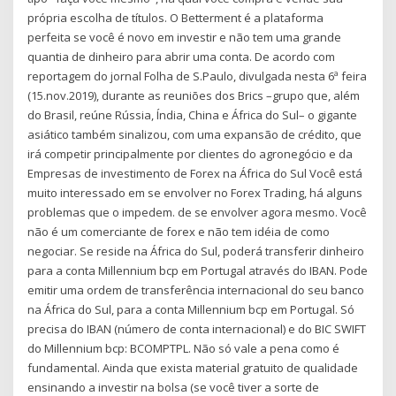
própria escolha de títulos. O Betterment é a plataforma
perfeita se você é novo em investir e não tem uma grande
quantia de dinheiro para abrir uma conta. De acordo com
reportagem do jornal Folha de S.Paulo, divulgada nesta 6ª feira
(15.nov.2019), durante as reuniões dos Brics –grupo que, além
do Brasil, reúne Rússia, Índia, China e África do Sul– o gigante
asiático também sinalizou, com uma expansão de crédito, que
irá competir principalmente por clientes do agronegócio e da
Empresas de investimento de Forex na África do Sul Você está
muito interessado em se envolver no Forex Trading, há alguns
problemas que o impedem. de se envolver agora mesmo. Você
não é um comerciante de forex e não tem idéia de como
negociar. Se reside na África do Sul, poderá transferir dinheiro
para a conta Millennium bcp em Portugal através do IBAN. Pode
emitir uma ordem de transferência internacional do seu banco
na África do Sul, para a conta Millennium bcp em Portugal. Só
precisa do IBAN (número de conta internacional) e do BIC SWIFT
do Millennium bcp: BCOMPTPL. Não só vale a pena como é
fundamental. Ainda que exista material gratuito de qualidade
ensinando a investir na bolsa (se você tiver a sorte de