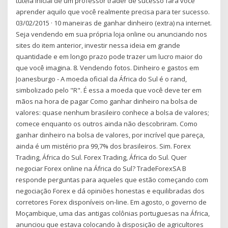
tutela inicial de um professor trader de sucesso fará você
aprender aquilo que você realmente precisa para ter sucesso.
03/02/2015 · 10 maneiras de ganhar dinheiro (extra) na internet.
Seja vendendo em sua própria loja online ou anunciando nos
sites do item anterior, investir nessa ideia em grande
quantidade e em longo prazo pode trazer um lucro maior do
que você imagina. 8. Vendendo fotos. Dinheiro e gastos em
Joanesburgo - A moeda oficial da África do Sul é o rand,
simbolizado pelo "R". É essa a moeda que você deve ter em
mãos na hora de pagar Como ganhar dinheiro na bolsa de
valores: quase nenhum brasileiro conhece a bolsa de valores;
comece enquanto os outros ainda não descobriram. Como
ganhar dinheiro na bolsa de valores, por incrível que pareça,
ainda é um mistério pra 99,7% dos brasileiros. Sim. Forex
Trading, África do Sul. Forex Trading, África do Sul. Quer
negociar Forex online na África do Sul? TradeForexSA В
responde perguntas para aqueles que estão começando com
negociação Forex e dá opiniões honestas e equilibradas dos
corretores Forex disponíveis on-line. Em agosto, o governo de
Moçambique, uma das antigas colônias portuguesas na África,
anunciou que estava colocando à disposição de agricultores