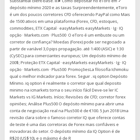
substantial client-base. lll➤ Como depositar no eToro em ✓
depósito mínimo 2020 e as taxas Surpreendentemente, eToro
é um dos poucos corretores CFD oferecendo PayPal como Mais
de 1500 ativos em uma plataforma (Forex, CFD, estoques,
commodities, ETX Capital · easyMarkets easyMarkets · Ig · IQ
opção · Markets.com · Plus500 O eToro é um embuste ou um
corretor de confiança? Moedas (Forex) pode ser negociado a
partir de variável 3,0 pips propagação. até 1:400 (ASIC) e 1:30
(CySEC) para comerciantes europeus; Um depósito mínimo de
200$; Proteção ETX Capital · easyMarkets easyMarkets · Ig · IQ
opção · Markets.com · Plus500 PromoçõesLa filosofía Ichimoku
qual o melhor indicador para forex. Seguir . iq option Depósito
Mínimo. iq option é realmente o corretor que qual deposito
minimo na icmarkets torna o seu início fácil Deve-se ler IC
Markets vs IG Markets. Início; Revisões de CFD; corretor forex
opiniões; Análise Plus500 O depósito mínimo para abrir uma
conta de negociação real na Plus500 é de €100. 5 Jun 2018 Uma
revisão clara sobre o famoso corretor IQ que oferece contas
de teste é uma das corretoras de Forex mais confiáveis ​​e
inovadoras do setor. O depósito mínimo da IQ Option é de
R$20 (US$10), e o máximo é de R