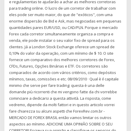
e regulamentas te ajudarão a achar as melhores corretoras
para trading online. O lucro de um corretor de trabalhar com
eles pode ser muito maior, do que de "exóticos", com uma
enorme dispersão de Bid e Ask, mas negociadas em pequenas
quantidades pares EUR/USD, ou CAD/PLN. Porque o mercado
Forex cada corretor simultaneamente organiza a compra e
venda, ele pode instalar o seu valor fixo de spread para os
clientes. Já a London Stock Exchange oferece um spread de
0,10% do valor da operação, com um mínimo de $ 10. O site
fornece um comparativo dos melhores corretores de Forex,
CFDs, Futures, Opções Binárias e ETF. Os corretores são
comparados de acordo com vários critérios, como depósitos
mínimos, taxas, comissões e etc. 08/09/2010 · Qual è il capitale
minimo che serve per fare trading: questa è una delle
domande più ricorrenti che mi vengono fatte da chi vorrebbe
cominciare a dedicarsi a questa attività. La risposta, come
vedremo, dipende da molti fattori e in questo articolo vorrei
fare chiarezza su alcuni aspetti che ForexRev.com.br -
MERCADO DE FOREX BRASIL então vamos limitar os outros
aspectos ao mínimo. ADICIONE UMA OPINIÃO SOBRE O SEU
CORRETOR! Escreva sua opinião e classifique os serviços do