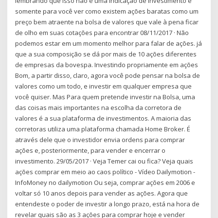
lembrando que isso não é uma indicação de investimento é
somente para você ver como existem ações baratas como um
preço bem atraente na bolsa de valores que vale à pena ficar
de olho em suas cotações para encontrar 08/11/2017 · Não
podemos estar em um momento melhor para falar de ações. já
que a sua composição se dá por mais de 10 ações diferentes
de empresas da bovespa. Investindo propriamente em ações
Bom, a partir disso, claro, agora você pode pensar na bolsa de
valores como um todo, e investir em qualquer empresa que
você quiser. Mas Para quem pretende investir na Bolsa, uma
das coisas mais importantes na escolha da corretora de
valores é a sua plataforma de investimentos. A maioria das
corretoras utiliza uma plataforma chamada Home Broker. É
através dele que o investidor envia ordens para comprar
ações e, posteriormente, para vender e encerrar o
investimento. 29/05/2017 · Veja Temer cai ou fica? Veja quais
ações comprar em meio ao caos político - Vídeo Dailymotion -
InfoMoney no dailymotion Ou seja, comprar ações em 2006 e
voltar só 10 anos depois para vender as ações. Agora que
entendeste o poder de investir a longo prazo, está na hora de
revelar quais são as 3 ações para comprar hoje e vender