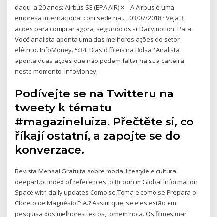
daqui a 20 anos: Airbus SE (EPA:AIR) × – A Airbus é uma
empresa internacional com sede na … 03/07/2018 · Veja 3
ações para comprar agora, segundo os -+ Dailymotion. Para
Você analista aponta uma das melhores ações do setor
elétrico. InfoMoney. 5:34. Dias difíceis na Bolsa? Analista
aponta duas ações que não podem faltar na sua carteira
neste momento. InfoMoney.
Podívejte se na Twitteru na
tweety k tématu
#magazineluiza. Přečtěte si, co
říkají ostatní, a zapojte se do
konverzace.
Revista Mensal Gratuita sobre moda, lifestyle e cultura.
deepart.pt Index of references to Bitcoin in Global Information
Space with daily updates Como se Toma e como se Prepara o
Cloreto de Magnésio P.A.? Assim que, se eles estão em
pesquisa dos melhores textos, tomem nota. Os filmes mar